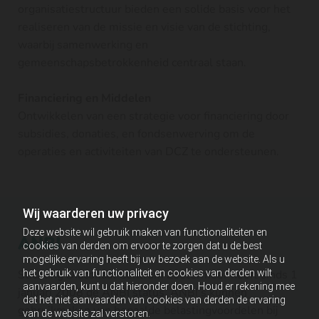
organisatiestructuur bieden een solide basis voor het
realiseren van de missie en visie van de stichting,
waarbij samenwerking en
gemeenschapsbetrokkenheid centraal staan.
Financiering en Middelen
Ontwikkelen van een strategie voor financiering door
subsidies, donaties, en fondsenwerving om de
operaties en activiteiten van DCZ te ondersteunen.
Wij waarderen uw privacy
Deze website wil gebruik maken van functionaliteiten en
ANBI
cookies van derden om ervoor te zorgen dat u de best
mogelijke ervaring heeft bij uw bezoek aan de website. Als u
het gebruik van functionaliteit en cookies van derden wilt
Stichting Diaconaal Centrum Zoetermeer heeft sinds 1
aanvaarden, kunt u dat hieronder doen. Houd er rekening mee
januari 2008 de ANBI status. ANBI’s kunnen
dat het niet aanvaarden van cookies van derden de ervaring
gebruikmaken van bepaalde belastingvoordelen bij
van de website zal verstoren.